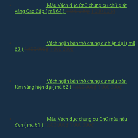
Mẫu Vách đục CnC chung cư chữ giát
Giá
Giá
vàng Cao Cấp ( mã 64 )
1.500.000
₫
1.000.000
₫
gốc
hiện
là:
tại
1.500.000₫.
là:
1.000.000₫
Vách ngăn bàn thờ chung cư hiện đại ( mã
Giá
Giá
63 )
1.500.000
₫
1.000.000
₫
gốc
hiện
là:
tại
1.500.000₫.
là:
1.000.000₫.
Vách ngăn bàn thờ chung cư mẫu tròn
Giá
Giá
tâm vàng hiện đại( mã 62 )
1.500.000
₫
1.000.000
₫
gốc
hiện
là:
tại
1.500.000₫.
là:
1.000.0
Mẫu Vách đục chung cư CnC màu nâu
Giá
Giá
đen ( mã 61 )
1.500.000
₫
1.000.000
₫
gốc
hiện
là:
tại