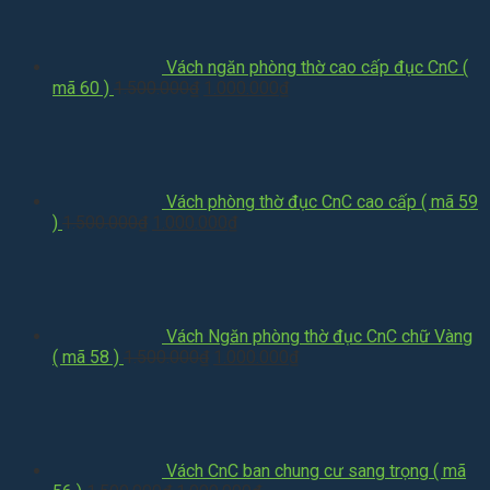
1.500.000₫.
là:
1.000.000₫.
Vách ngăn phòng thờ cao cấp đục CnC (
Giá
Giá
mã 60 )
1.500.000
₫
1.000.000
₫
gốc
hiện
là:
tại
1.500.000₫.
là:
1.000.000₫.
Vách phòng thờ đục CnC cao cấp ( mã 59
Giá
Giá
)
1.500.000
₫
1.000.000
₫
gốc
hiện
là:
tại
1.500.000₫.
là:
1.000.000₫.
Vách Ngăn phòng thờ đục CnC chữ Vàng
Giá
Giá
( mã 58 )
1.500.000
₫
1.000.000
₫
gốc
hiện
là:
tại
1.500.000₫.
là:
1.000.000₫.
Vách CnC ban chung cư sang trọng ( mã