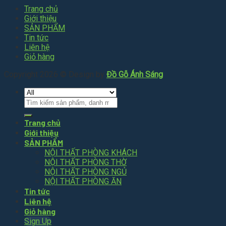
Trang chủ
Giới thiệu
SẢN PHẨM
Tin tức
Liên hệ
Giỏ hàng
Copyright 2026 © Design by
Đồ Gỗ Ánh Sáng
Tìm
kiếm:
Trang chủ
Giới thiệu
SẢN PHẨM
NỘI THẤT PHÒNG KHÁCH
NỘI THẤT PHÒNG THỜ
NỘI THẤT PHÒNG NGỦ
NỘI THẤT PHÒNG ĂN
Tin tức
Liên hệ
Giỏ hàng
Sign Up