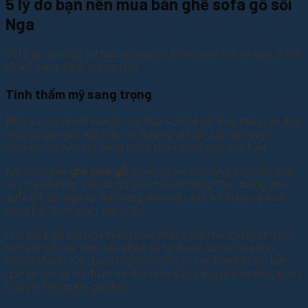
5 lý do bạn nên mua bàn ghế sofa gỗ sồi
Nga
Sofa gỗ sồi Nga sở hữu những ưu điểm vượt trội và luôn được
khách hàng đánh giá cao bởi:
Tính thẩm mỹ sang trọng
Màu sắc tự nhiên của gỗ sồi Nga vốn đã rất đẹp, mang vẻ đẹp
mộc và gần gũi. Kết hợp với đường vân gỗ sắc nét, uyển
chuyển, tạo nên nét sang trọng cho không gian của bạn.
Khi nhắc đến
ghế sofa gỗ
, nhiều người cho rằng các mẫu ghế
này chỉ phù hợp với không gian truyền thống. Thế nhưng ghế
sofa gỗ sồi Nga có thể mang đến màu sắc trẻ trung và tươi
sáng bởi đường nét trang nhã.
Ghế sofa gỗ sồi Nga mang tone màu sáng nhẹ nhàng nên khi
kết hợp với các màu sắc khác sẽ có được sự hài hòa cho
phòng khách. Khi được phủ lên một lớp sơn bóng thì bộ bàn
ghế gỗ sồi sẽ có được vẻ đẹp hiện đại, trang nhã dễ chịu, thích
hợp với không khí gia đình.