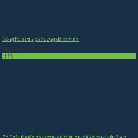
Đồng hồ tứ trụ gỗ hương đá nam phi
Giá
Giá
15.000.000
₫
10.000.000
₫
gốc
hiện
-31%
là:
tại
15.000.000₫.
là:
10.000.000₫.
Bộ Sofa 6 món gỗ hương đá chân đùi gà khuôn 4 ván 2 vip