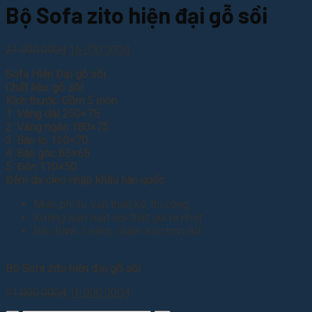
Bộ Sofa zito hiện đại gỗ sồi
Giá
Giá
21.000.000
₫
16.000.000
₫
gốc
hiện
Sofa Hiện Đại gỗ sồi
là:
tại
Chất liệu: gỗ sồi
21.000.000₫.
là:
Kích thước: Gồm 5 món
16.000.000₫.
1: Văng dài 250×75
2: Văng ngắn 180×75
3: Bàn to 130×70
4: Bàn góc 65×65
5: Đôn 110×50
Đệm da cleo nhập khẩu hàn quốc
Miễn phí tư vấn thiết kế, thi công
Xưởng sản xuất nội thất giá rẻ nhất
Bảo hành 5 năm, chăm sóc trọn đời
Bộ Sofa zito hiện đại gỗ sồi
Giá
Giá
21.000.000
₫
16.000.000
₫
gốc
hiện