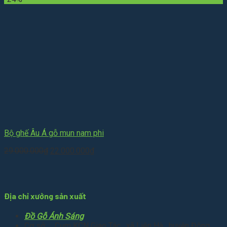
là:
tại
30.000.000₫.
là:
25.500.000₫.
Bộ ghế Âu Á gỗ mun nam phi
Giá
Giá
29.000.000
₫
22.000.000
₫
gốc
hiện
là:
tại
29.000.000₫.
là:
22.000.000₫.
Địa chỉ xưởng sản xuất
Đồ Gỗ Ánh Sáng
Cơ sở : Cụm KCN Giao Tác , xã Liên Hà , huyện Đông