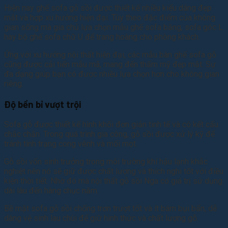
Hiện nay ghế sofa gỗ sồi được thiết kế nhiều kiểu dáng đẹp
mắt và hợp xu hướng hiện đại. Tùy theo đặc điểm của không
gian sống mà gia chủ lựa chọn mẫu ghế sofa băng, sofa góc L
hay bộ ghế sofa chữ U để trang hoàng cho phòng khách.
Ứng với xu hướng nội thất hiện đại, các mẫu bàn ghế sofa gỗ
cũng được cải tiến mẫu mã, mang đến thẩm mỹ đẹp mắt. Sự
đa dạng giúp bạn có được nhiều lựa chọn hơn cho không gian
riêng.
Độ bền bỉ vượt trội
Sofa gỗ được thiết kế hình khối đơn giản tinh tế và có kết cấu
chắc chắn. Trong quá trình gia công, gỗ sồi được xử lý kỹ để
tránh tình trạng cong vênh và mối mọt.
Gỗ sồi vốn sinh trưởng trong môi trường khí hậu lạnh khắc
nghiệt nên nó sẽ giữ được chất lượng và thích nghi tốt với điều
kiện thời tiết. Nhờ đó mà nội thất gỗ sồi Nga có giá trị sử dụng
dài lâu đến hàng chục năm.
Bề mặt sofa gỗ sồi chống trơn trượt tốt và ít bám bụi bẩn, dễ
dàng vệ sinh lau chùi để giữ hình thức và chất lượng gỗ.